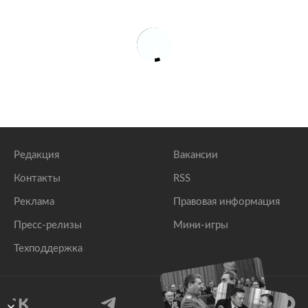
Редакция
Вакансии
Контакты
RSS
Реклама
Правовая информация
Пресс-релизы
Мини-игры
Техподдержка