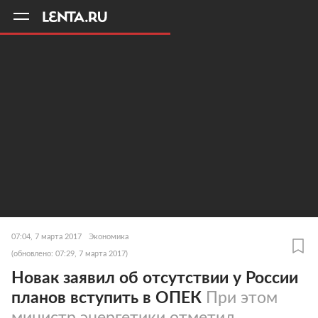
11
A
07:04, 7 марта 2017
Экономика
(обновлено: 07:29, 7 марта 2017)
Новак заявил об отсутствии у России
планов вступить в ОПЕК
При этом
министр энергетики отметил