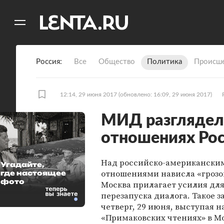
11
A
Россия
Все
Общество
Политика
Происше
12:14, 29 июня 2017
(обновлено: 16:09, 29 июня 2017)
МИД разглядел 
отношениях Ро
Над российско-американски
Угадайте,
отношениями нависла «грозов
где настоящее
фото
Москва прилагает усилия дл
перезапуска диалога. Такое з
четверг, 29 июня, выступая н
«Примаковских чтениях» в Мо