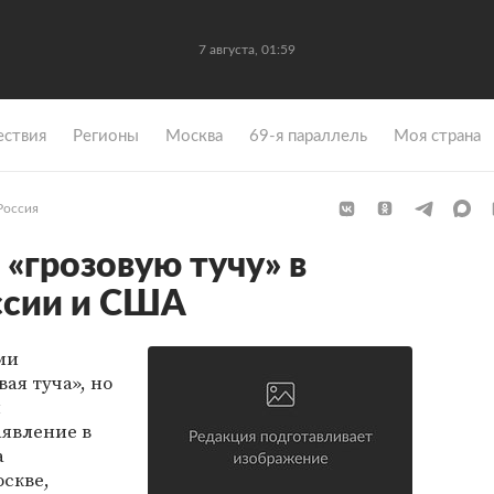
7 августа, 01:59
ствия
Регионы
Москва
69-я параллель
Моя страна
Россия
«грозовую тучу» в
ссии и США
ми
ая туча», но
я
аявление в
а
скве,