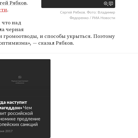
гей Рябков
.
сти
.
Сергей Рябков. Фото: Владимир
Федоренко / РИА Новости
, что над
а черная
ь и громоотводы, и способы укрыться. Поэтому
оптимизма», — сказал Рябков.
гда наступит
магеддон»
Чем
зит российской
номике продление
опейских санкций
юня 2017