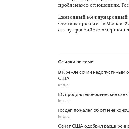
проблемам в отношениях.
Го
Ежегодный Международный 
чтения» проходит в Москве 
станут российско-американс
Ссылки по теме
В Кремле сочли недопустимым о
США
lenta.ru
ЕС продлил экономические санк
lenta.ru
Госдеп пожалел об отмене конс
lenta.ru
Сенат США одобрил расширение