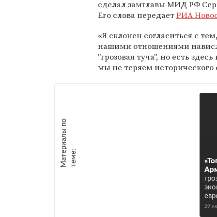
сделал замглавы
МИД РФ
Сер
Его слова передает
РИА Ново
«Я склонен согласиться с тем
нашими отношениями нависл
"грозовая туча", но есть здес
мы не теряем исторического 
М
а
т
р
и
а
л
ы
п
о
т
е
м
е
е
:
«То
Ар
гро
эко
евр
29 и