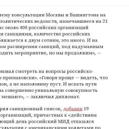
чему консультации Москвы и Вашингтона на
политических ведомств, намечавшиеся на 21
с около 400 российских организаций
и санкциями, количество российских
ижается к двум сотням, это много. И на
ном расширении санкций, под надуманным
одить мероприятие, но мы продолжим», —
извал смотреть на вопросы российско-
-примаковски». «Говоря проще — видеть, что
он, а не наполовину пуст. И искать пути
на совершенно уникальную совокупность
у мешают», — заключил дипломат.
рил санкционный список,
добавив
19
организаций, причастных к «действиям
дующий день российский МИД отказался
сультации с американскими коллегами по