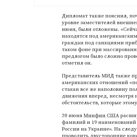
Дипломат также пояснил, по
уровне заместителей внешне
июня, были отложены. «Сейча
находятся под американским
граждан под санкциями прибл
таком фоне при массирован
предлогом было сложно пров
отметил он.
Представитель МИД также пр
американских отношений «по
стакан все же наполовину пол
движения вперед, несмотря 
обстоятельств, которые этом
20 июня
Минфин США
расши
фамилий и 19 наименований 
России на Украине». На сле
проводить двусторонние кон