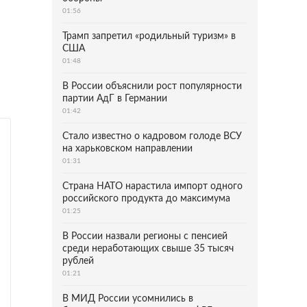
01:56
Трамп запретил «родильный туризм» в
США
01:48
В России объяснили рост популярности
партии АдГ в Германии
01:42
Стало известно о кадровом голоде ВСУ
на харьковском направлении
01:31
Страна НАТО нарастила импорт одного
российского продукта до максимума
01:25
В России назвали регионы с пенсией
среди неработающих свыше 35 тысяч
рублей
01:21
В МИД России усомнились в