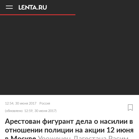
11
A
12:54, 30 июня 2017
Россия
(обновлено: 12:59, 30 июня 2017)
Арестован фигурант дела о насилии в
отношении полиции на акции 12 июня
в Москве
Уроженец Дагестана Расим