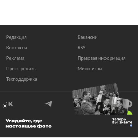
Редакция
Вакансии
Контакты
RSS
Реклама
Правовая информация
Пресс-релизы
Мини-игры
Техподдержка
18
+
Угадайте, где
настоящее фото
© 1999–2026 Все права защищены.
ООО «Лента.Ру»