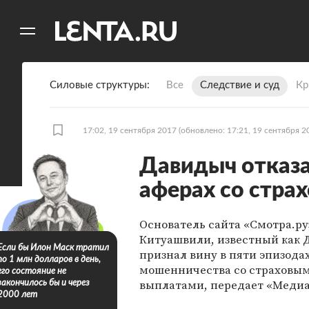
11
A
Силовые структуры
Все
Следствие и суд
Кр
17:02, 19 сентября 2017
(обновлено: 17:21, 19 сентября 2
Давидыч отказа
аферах со стра
Основатель сайта «Смотра.ру
Китуашвили, известный как 
Если бы Илон Маск тратил
признал вину в пяти эпизода
по 1 млн долларов в день,
мошенничества со страховы
его состояние не
выплатами, передает «Медиа
закончилось бы и через
2000 лет