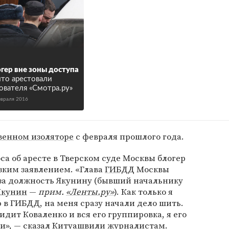
гер вне зоны доступа
что арестовали
ователя «Смотра.ру»
евраля 2016
венном изоляторе
с февраля прошлого года.
са об аресте в Тверском суде Москвы блогер
зким заявлением. «Глава
ГИБДД
Москвы
 за должность Якунину (бывший начальнику
Якунин
—
прим.
«Ленты.ру»
). Как только я
 в ГИБДД, на меня сразу начали дело шить.
дит Коваленко и вся его группировка, я его
ли», — сказал Китуашвили журналистам.