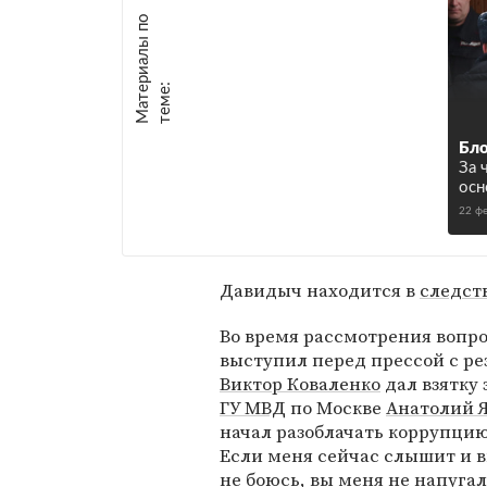
М
а
т
р
и
а
л
ы
п
о
т
е
м
е
е
:
Бло
За 
осн
22 ф
Давидыч находится в
следст
Во время рассмотрения вопро
выступил перед прессой с ре
Виктор Коваленко
дал взятку
ГУ МВД
по Москве
Анатолий 
начал разоблачать коррупцию
Если меня сейчас слышит и ви
не боюсь, вы меня не напуга