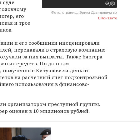
 суде
уголовному
Фото: страница Эрика Давидовича во
огер, его
ВКонтакте
ская и трое
иков.
швили и его сообщники инсценировали
лей, передавали в страховую компанию
олучали за них выплаты. Также блогера
ежных средств. По данным
, полученные Китуашвили деньги
четов на расчетный счет подконтрольной
йшего использования в финансово-
.
ли организатором преступной группы.
ер оценен в 10 миллионов рублей.