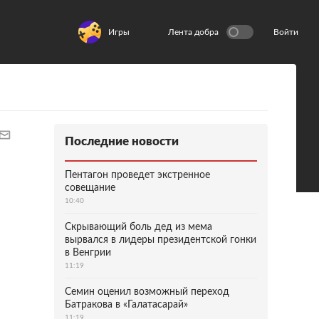
Игры
Лента добра
Войти
Последние новости
Пентагон проведет экстренное
совещание
10:40
Скрывающий боль дед из мема
вырвался в лидеры президентской гонки
в Венгрии
11:19
Семин оценил возможный переход
Батракова в «Галатасарай»
11:19