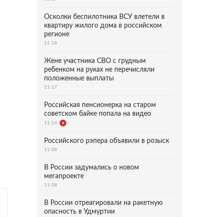
Осколки беспилотника ВСУ влетели в
квартиру жилого дома в российском
регионе
11:18
Жене участника СВО с грудным
ребенком на руках не перечисляли
положенные выплаты
11:17
Российская пенсионерка на старом
советском байке попала на видео
11:14
Российского рэпера объявили в розыск
11:08
В России задумались о новом
мегапроекте
11:08
В России отреагировали на ракетную
опасность в Удмуртии