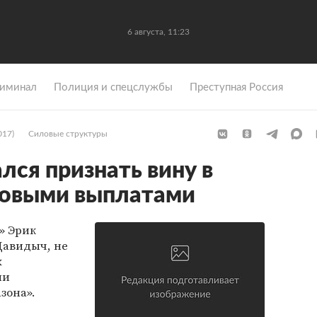
6 августа, 11:23
иминал
Полиция и спецслужбы
Преступная Россия
017)
Силовые структуры
лся признать вину в
ховыми выплатами
» Эрик
Давидыч, не
х
ми
зона».