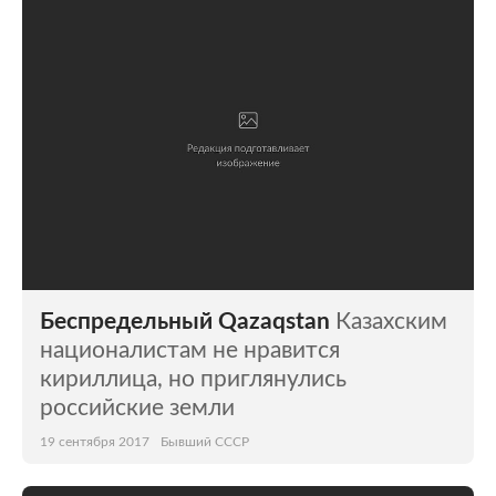
Мир
Бывший СССР
Экономика
Силовые структуры
Наука и техника
Спорт
Культура
Интернет и СМИ
Ценности
Путешествия
Из жизни
Среда обитания
Беспредельный Qazaqstan
Казахским
Забота о себе
Авто
националистам не нравится
кириллица, но приглянулись
российские земли
19 сентября 2017
Бывший СССР