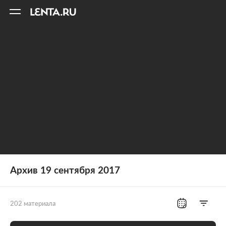
11
A
Архив 19 сентября 2017
202 материала
Все рубрики
Россия