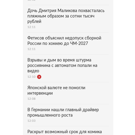
Дочь Дмитрия Маликова похвасталась
пляжным образом за сотни тысяч
рублей
12:11
Фетисов объяснил недопуск сборной
России по хоккею до ЧМ-2027
12:11
Взрывы и дым во время штурма
россиянина с автоматом попали на
видео
12:10
Японской валюте не помогли
интервенции
12:08
В Германии нашли главный драйвер
промышленного роста
12:03
Раскрыт возможный срок для комика