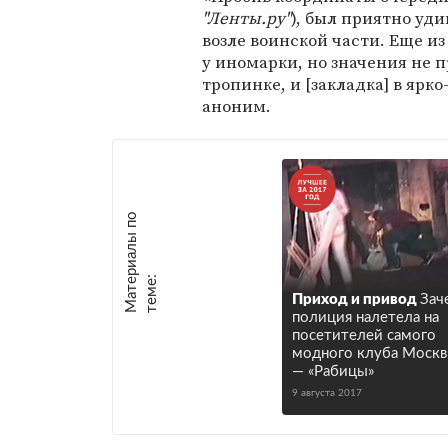
"Ленты.ру"
), был приятно уд
возле воинской части. Еще и
у иномарки, но значения не п
тропинке, и [закладка] в ярк
аноним.
М
а
т
р
и
а
л
ы
п
о
т
е
м
е
е
:
Приход и привод
Зач
полиция налетела на
посетителей самого
модного клуба Моск
— «Рабицы»
9 августа 2017