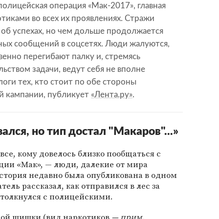
олицейская операция «Мак-2017», главная
отиками во всех их проявлениях. Стражи
 об успехах, но чем дольше продолжается
ных сообщений в соцсетях. Люди жалуются,
енно перегибают палку и, стремясь
ьством задачи, ведут себя не вполне
оги тех, кто стоит по обе стороны
й кампании, публикует
«Лента.ру»
.
ался, но тип достал "Макаров"...»
все, кому довелось близко пообщаться с
ции «Мак», — люди, далекие от мира
стория недавно была опубликована в одном
атель рассказал, как отправился в лес за
столкнулся с полицейскими.
ной шишки (вид наркотиков
— прим.