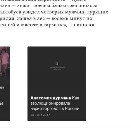
ивлен — лежит совсем близко, лесополоса
з автобуса увидел четверых мужчин, курящих
ридал. Зашел в лес — восемь минут по
о-синей изоленте в кармане», — написал
ем
Анатомия дурмана
Как
вы
эволюционировала
наркоторговля в России
26 июня 2017