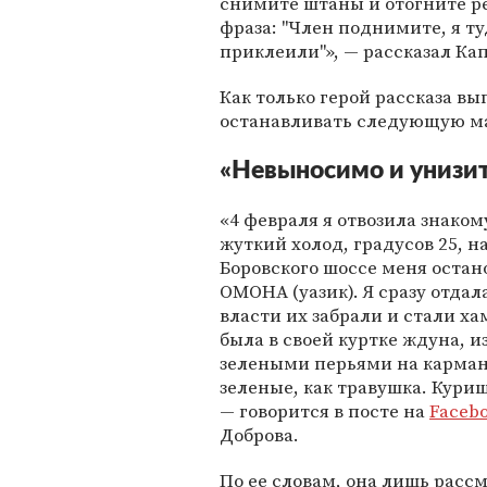
снимите штаны и отогните ре
фраза: "Член поднимите, я ту
приклеили"», — рассказал Ка
Как только герой рассказа в
останавливать следующую м
«Невыносимо и унизи
«4 февраля я отвозила знако
жуткий холод, градусов 25, н
Боровского шоссе меня оста
ОМОНА (уазик). Я сразу отда
власти их забрали и стали ха
была в своей куртке ждуна, и
зелеными перьями на кармана
зеленые, как травушка. Кури
— говорится в посте на
Faceb
Доброва.
По ее словам, она лишь расс