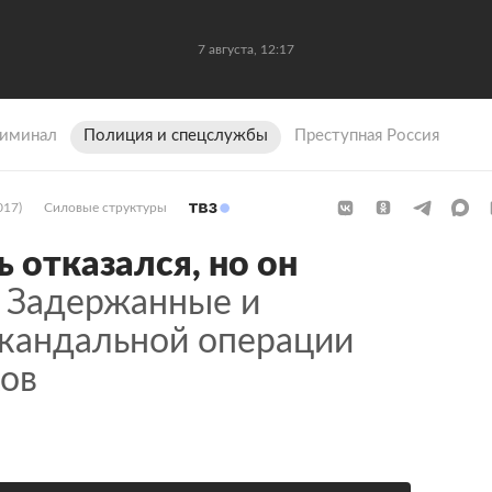
7 августа, 12:17
иминал
Полиция и спецслужбы
Преступная Россия
017)
Силовые структуры
ь отказался, но он
Задержанные и
скандальной операции
ков