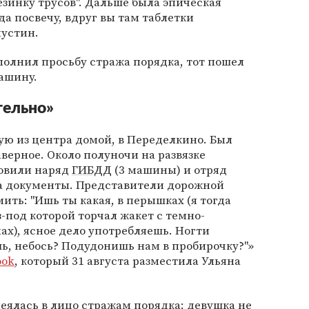
зинку трусов". Дальше была эпическая
да посвечу, вдруг вы там таблетки
пустин.
ыполнил просьбу стража порядка, тот пошел
ашину.
тельно»
мую из центра домой, в Переделкино. Был
аверное. Около полуночи на развязке
новили наряд
ГИБДД
(3 машины) и отряд
ла документы. Представители дорожной
мить: "Ишь ты какая, в перышках (я тогда
з-под которой торчал жакет с темно-
х), ясное дело употребляешь. Ногти
шь, небось? Подудонишь нам в пробирочку?"»
ook
, который 31 августа разместила Ульяна
меялась в лицо стражам порядка: девушка не