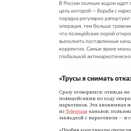
В России полным ходом идет п
цель которой — борьба с нарк
порядка регулярно рапортуют
операция, тем больше тревож
что полицейские порой откров
выполнить поставленные начал
корректно. Самые яркие монол
глобальной антинаркотическо
«Трусы я снимать отказ
Сразу оговоримся: отнюдь не 
полицейскими по ходу опера
наркотиков. Эта анонимная и
из
Telegram
-каналов: пользов
закладкой с наркотиком — и 
«Пробив координаты очеред