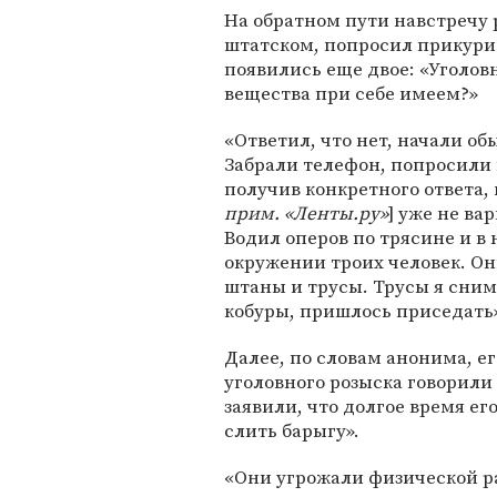
На обратном пути навстречу
штатском, попросил прикурить
появились еще двое: «Уголо
вещества при себе имеем?»
«Ответил, что нет, начали об
Забрали телефон, попросили п
получив конкретного ответа, 
прим. «Ленты.ру»
] уже не вар
Водил оперов по трясине и в
окружении троих человек. Они
штаны и трусы. Трусы я снима
кобуры, пришлось приседать»
Далее, по словам анонима, ег
уголовного розыска говорили о
заявили, что долгое время ег
слить барыгу».
«Они угрожали физической ра