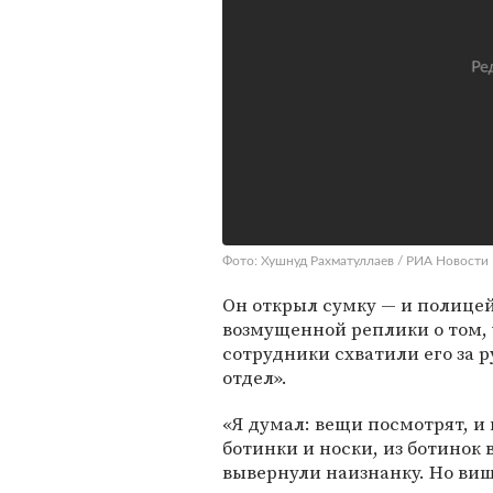
Фото: Хушнуд Рахматуллаев / РИА Новости
Он открыл сумку — и полицей
возмущенной реплики о том, ч
сотрудники схватили его за р
отдел».
«Я думал: вещи посмотрят, и 
ботинки и носки, из ботинок
вывернули наизнанку. Но више