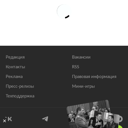
Редакция
Вакансии
Контакты
RSS
Реклама
Правовая информация
Пресс-релизы
Мини-игры
Техподдержка