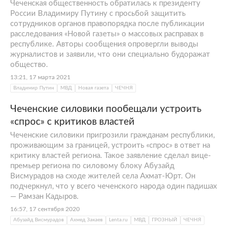
Чеченская общественность обратилась к президенту
России Владимиру Путину с просьбой защитить
сотрудников органов правопорядка после публикации
расследования «Новой газеты» о массовых расправах в
республике. Авторы сообщения опровергли выводы
журналистов и заявили, что они специально будоражат
общество.
13:21, 17 марта 2021
Владимир Путин
МВД
Новая газета
ЧЕЧНЯ
Чеченские силовики пообещали устроить
«спрос» с критиков властей
Чеченские силовики пригрозили гражданам республики,
проживающим за границей, устроить «спрос» в ответ на
критику властей региона. Такое заявление сделал вице-
премьер региона по силовому блоку Абузайд
Висмурадов на сходе жителей села Ахмат-Юрт. Он
подчеркнул, что у всего чеченского народа один падишах
— Рамзан Кадыров.
16:57, 17 сентября 2020
Абузайд Висмурадов
Ахмед Закаев
Lenta.ru
МВД
ГРОЗНЫЙ
ЧЕЧНЯ