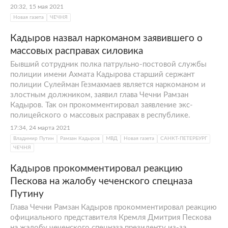
20:32, 15 мая 2021
Новая газета
ЧЕЧНЯ
Кадыров назвал наркоманом заявившего о
массовых расправах силовика
Бывший сотрудник полка патрульно-постовой службы
полиции имени Ахмата Кадырова старший сержант
полиции Сулейман Гезмахмаев является наркоманом и
злостным должником, заявил глава Чечни Рамзан
Кадыров. Так он прокомментировал заявление экс-
полицейского о массовых расправах в республике.
17:34, 24 марта 2021
Владимир Путин
Рамзан Кадыров
МВД
Новая газета
САНКТ-ПЕТЕРБУРГ
ЧЕЧНЯ
Кадыров прокомментировал реакцию
Пескова на жалобу чеченского спецназа
Путину
Глава Чечни Рамзан Кадыров прокомментировал реакцию
официального представителя Кремля Дмитрия Пескова
на жалобу чеченского спецназа президенту из-за