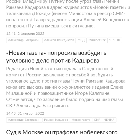
России Владимиру Путину после угроз главы Чечни
Рамзана Кадырова в адрес журналистов «Новой газеты» и
телеканала «Дождь» (внесен Минюстом в реестр СМИ-
иноагентов). Главред радиостанции Алексей Венедиктов
попросил Путина вмешаться в ситуацию.
12:41, 2 февраля 2022
Александр Бастрыкин
Алексей Венедиктов
МВД
Минюст РФ
ЧЕЧНЯ
«Новая газета» попросила возбудить
уголовное дело против Кадырова
Редакция «Новой газеты» подала в Следственный
комитет России заявление с просьбой возбудить
уголовное дело против главы Чечни Рамзана Кадырова
из-за его высказываний о журналистке издания Елене
Милашиной и правозащитнике Игоре Каляпине.
Отмечается, что заявление было подано на имя главы
СКР Александра Бастрыкина.
14:43, 31 января 2022
Александр Бастрыкин
Рамзан Кадыров
Новая газета
СКР
ЧЕЧНЯ
Суд в Москве оштрафовал нобелевского