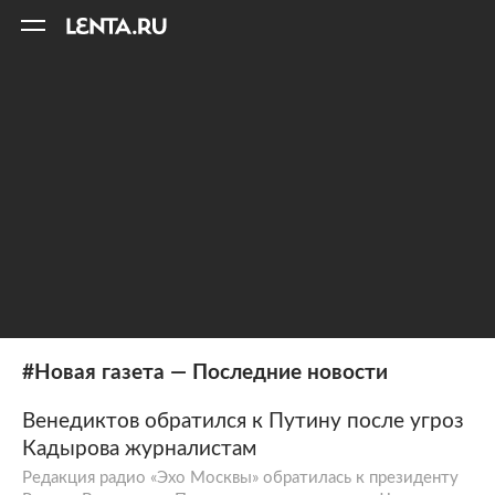
11
A
#Новая газета — Последние новости
Венедиктов обратился к Путину после угроз
Кадырова журналистам
Редакция радио «Эхо Москвы» обратилась к президенту