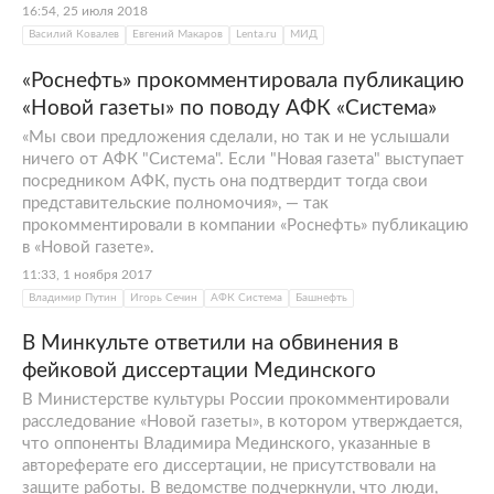
16:54, 25 июля 2018
Василий Ковалев
Евгений Макаров
Lenta.ru
МИД
«Роснефть» прокомментировала публикацию
«Новой газеты» по поводу АФК «Система»
«Мы свои предложения сделали, но так и не услышали
ничего от АФК "Система". Если "Новая газета" выступает
посредником АФК, пусть она подтвердит тогда свои
представительские полномочия», — так
прокомментировали в компании «Роснефть» публикацию
в «Новой газете».
11:33, 1 ноября 2017
Владимир Путин
Игорь Сечин
АФК Система
Башнефть
В Минкульте ответили на обвинения в
фейковой диссертации Мединского
В Министерстве культуры России прокомментировали
расследование «Новой газеты», в котором утверждается,
что оппоненты Владимира Мединского, указанные в
автореферате его диссертации, не присутствовали на
защите работы. В ведомстве подчеркнули, что люди,