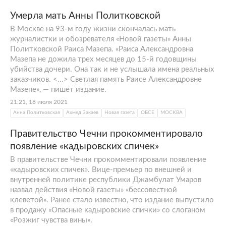
Умерла мать Анны Политковской
В Москве на 93-м году жизни скончалась мать
журналистки и обозревателя «Новой газеты» Анны
Политковской Раиса Мазепа. «Раиса Александровна
Мазепа не дожила трех месяцев до 15-й годовщины
убийства дочери. Она так и не услышала имена реальных
заказчиков. <...> Светлая память Раисе Александровне
Мазепе», — пишет издание.
21:21, 18 июля 2021
Анна Политковская
Ахмед Закаев
Новая газета
ОБСЕ
МОСКВА
Правительство Чечни прокомментировало
появление «кадыровских спичек»
В правительстве Чечни прокомментировали появление
«кадыровских спичек». Вице-премьер по внешней и
внутренней политике республики Джамбулат Умаров
назвал действия «Новой газеты» «бессовестной
клеветой». Ранее стало известно, что издание выпустило
в продажу «Опасные кадыровские спички» со слоганом
«Розжиг чувства вины».