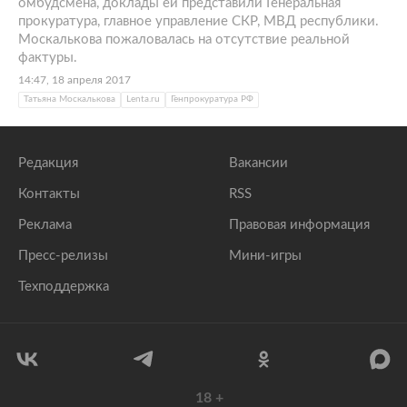
омбудсмена, доклады ей представили Генеральная
прокуратура, главное управление СКР, МВД республики.
Москалькова пожаловалась на отсутствие реальной
фактуры.
14:47, 18 апреля 2017
Татьяна Москалькова
Lenta.ru
Генпрокуратура РФ
Редакция
Вакансии
Контакты
RSS
Реклама
Правовая информация
Пресс-релизы
Мини-игры
Техподдержка
18
+