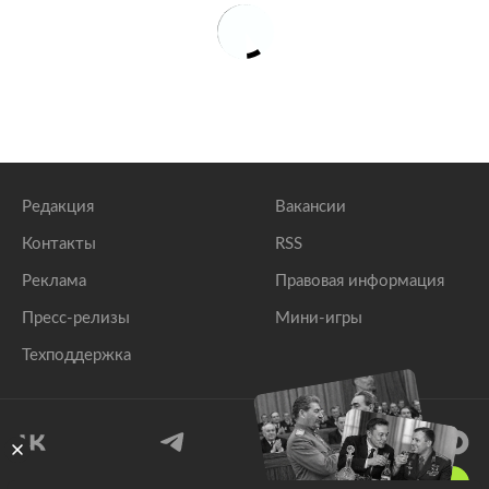
Редакция
Вакансии
Контакты
RSS
Реклама
Правовая информация
Пресс-релизы
Мини-игры
Техподдержка