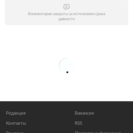
Комментарии закрыты за истечением срока
давности
Редакция
Вакансии
Контакты
RSS