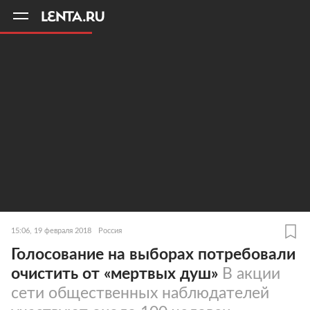
11
A
15:06, 19 февраля 2018
Россия
Голосование на выборах потребовали
очистить от «мертвых душ»
В акции
сети общественных наблюдателей