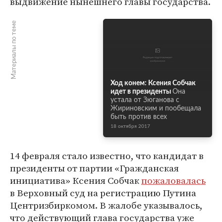
выдвижение нынешнего главы государства.
Материалы по теме
Ход конем: Ксения Собчак
идет в президенты
Она
устала от Зюганова с
Жириновским и пообещала
быть против всех
18 октября 2017
14 февраля стало известно, что кандидат в
президенты от партии «Гражданская
инициатива» Ксения Собчак
пожаловалась
в Верховный суд на регистрацию Путина
Центризбиркомом. В жалобе указывалось,
что действующий глава государства уже