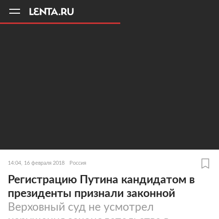
11
A
14:04, 16 февраля 2018
Россия
Регистрацию Путина кандидатом в
президенты признали законной
Верховный суд не усмотрел