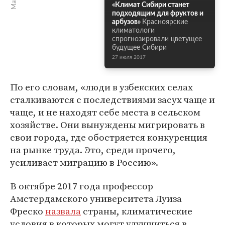
«Климат Сибири станет
подходящим для фруктов и
арбузов»
Красноярские
климатологи
спрогнозировали цветущее
будущее Сибири
27 июля 2017
По его словам, «люди в узбекских селах
сталкиваются с последствиями засух чаще и
чаще, и не находят себе места в сельском
хозяйстве. Они вынуждены мигрировать в
свои города, где обостряется конкуренция
на рынке труда. Это, среди прочего,
усиливает миграцию в Россию».
В октябре 2017 года профессор
Амстердамского университета Луиза
Фреско
назвала
страны, климатические
условия в которых могут улучшиться в