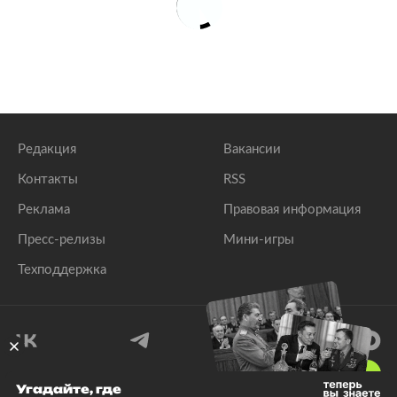
Редакция
Вакансии
Контакты
RSS
Реклама
Правовая информация
Пресс-релизы
Мини-игры
Техподдержка
18
+
Угадайте, где