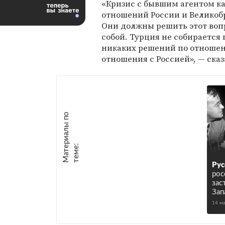
«Кризис с бывшим агентом к
отношений России и Великоб
Они должны решить этот воп
собой. Турция не собирается
никаких решений по отношени
отношения с Россией», — сказ
М
а
т
р
и
а
л
ы
п
о
т
е
м
е
е
:
Рус
рос
зас
Зап
14 м