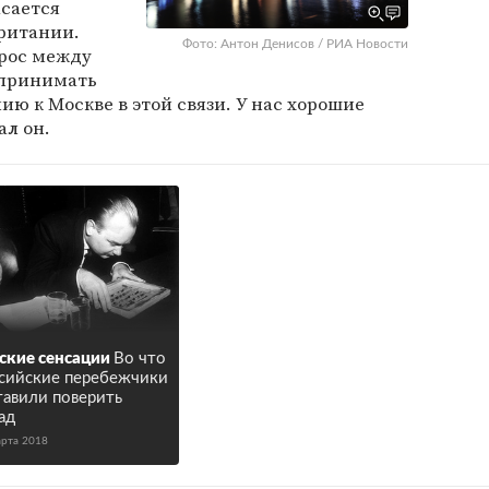
асается
ритании.
Фото: Антон Денисов / РИА Новости
рос между
 принимать
ю к Москве в этой связи. У нас хорошие
ал он.
ские сенсации
Во что
сийские перебежчики
тавили поверить
ад
арта 2018