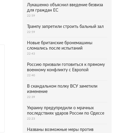
Лукашенко объяснил введение безвиза
для граждан ЕС
22:59
Трампу запретили строить бальный зал
22:59
Новые британские бронемашины
сломались после испытаний
22:43
Россию призвали готовиться к прямому
военному конфликту с Европой
22:40
В скандальном полку ВСУ заметили
изменение
22:39
Украину предупредили о мрачных
последствиях ударов России по Одессе
22:23
Названы возможные меры против