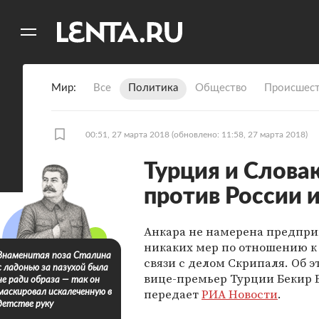
11
A
Мир
Все
Политика
Общество
Происшест
00:51, 27 марта 2018
(обновлено: 11:58, 27 марта 2018)
Турция и Слова
против России 
Анкара не намерена предпр
никаких мер по отношению к 
Знаменитая поза Сталина
связи с делом Скрипаля. Об э
с ладонью за пазухой была
вице-премьер Турции Бекир Б
не ради образа — так он
передает
РИА Новости
.
маскировал искалеченную в
детстве руку