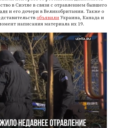
ство в Сиэтле в связи с отравлением бывшего
аля
и его дочери в Великобритании. Также о
едставительств
объявили
Украина, Канада и
момент написания материала их 19.