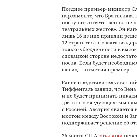
Позднее премьер-министр С
парламенте, что Братислава 
поступать ответственно, не 
театральных жестов». Он нап
лишь 16 из них приняли реш
12 стран от этого шага возде
только убежденности в высо
словацкой стороне недостато
посла. Если будет необходи
шаги», — отметил премьер.
Ранее представитель австрий
Тиффенталь заявил, что Вена
и не будет принимать никак
для этого следующая: мы на
с Россией. Австрия является
мостом между Востоком и Зап
поддерживает решение об отз
26 марта США
объявили
персо