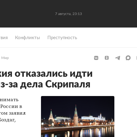
7 августа, 23:13
вия
Конфликты
Преступность
Мир
кия отказались идти
из-за дела Скрипаля
инимать
России в
том заявил
оздаг,