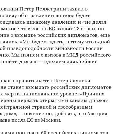
ловакии
Петер Пеллегрини
заявил в
по делу об отравлении шпиона будет
поддаваясь никакому давлению и «не делая
омнил, что в состав
ЕС
входят 28 стран, но
ение о высылке российских дипломатов, еще
ржались. «Мы будем ждать, потому что одной
кой правдоподобности виновности России
чно. Мы начнем с вызова в
МИД
российского
мо пойти дальше — сделаем дальнейшие
ского правительства Петер Лаунски-
 не станет высылать российских дипломатов
их мер на национальном уровне. «Причина
мерены держать открытыми каналы диалога
 нейтральной страной и своеобразным
адом», — пояснил он, добавив, что Австрия
ыве посла ЕС из Москвы.
нами нон грата 60 российских дипломатов