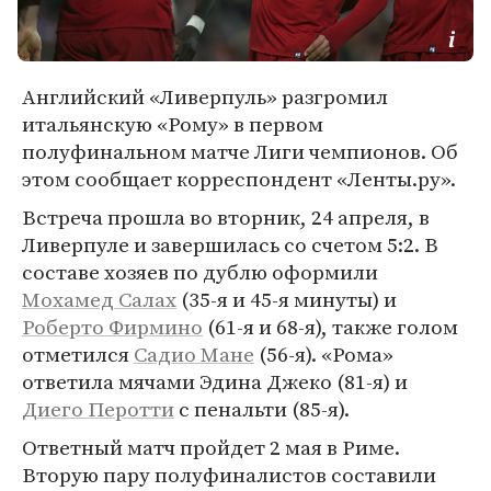
Английский «Ливерпуль» разгромил
итальянскую «Рому» в первом
полуфинальном матче Лиги чемпионов. Об
этом сообщает корреспондент «Ленты.ру».
Встреча прошла во вторник, 24 апреля, в
Ливерпуле и завершилась со счетом 5:2. В
составе хозяев по дублю оформили
Мохамед Салах
(35-я и 45-я минуты) и
Роберто Фирмино
(61-я и 68-я), также голом
отметился
Садио Мане
(56-я). «Рома»
ответила мячами Эдина Джеко (81-я) и
Диего Перотти
с пенальти (85-я).
Ответный матч пройдет 2 мая в Риме.
Вторую пару полуфиналистов составили