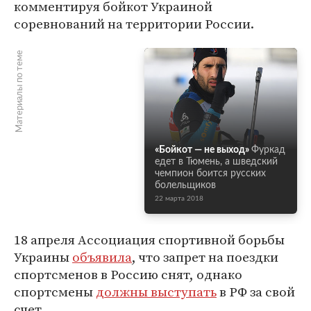
комментируя бойкот Украиной
соревнований на территории России.
Материалы по теме
«Бойкот — не выход»
Фуркад
едет в Тюмень, а шведский
чемпион боится русских
болельщиков
22 марта 2018
18 апреля Ассоциация спортивной борьбы
Украины
объявила
, что запрет на поездки
спортсменов в Россию снят, однако
спортсмены
должны выступать
в РФ за свой
счет.