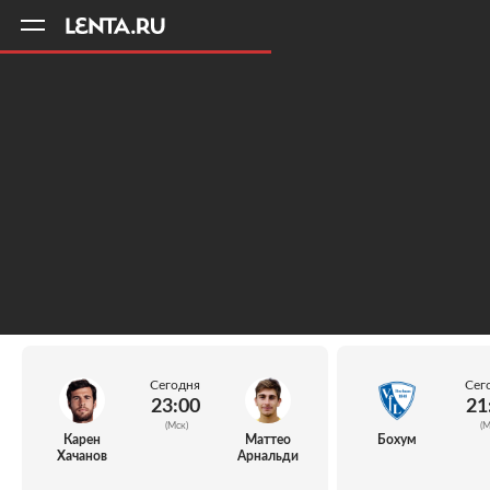
11
A
Сегодня
Сег
23:00
21
(Мск)
(М
Карен
Маттео
Бохум
Хачанов
Арнальди