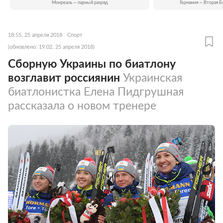
Монреаль — парный разряд
Германия — Вторая Б
18:55, 25 апреля 2018
Спорт
(обновлено: 19:02, 25 апреля 2018)
Сборную Украины по биатлону
возглавит россиянин
Украинская
биатлонистка Елена Пидгрушная
рассказала о новом тренере