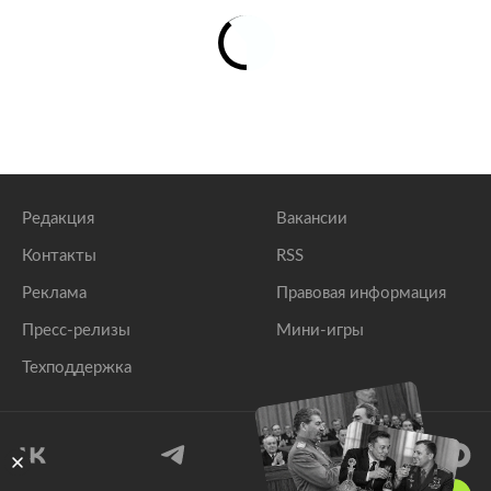
Редакция
Вакансии
Контакты
RSS
Реклама
Правовая информация
Пресс-релизы
Мини-игры
Техподдержка