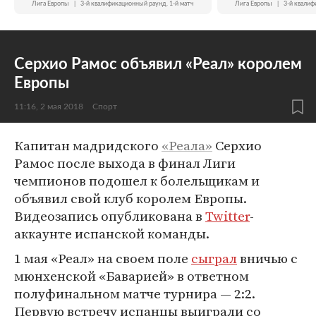
Лига Европы
|
3-й квалификационный раунд. 1-й матч
Лига Европы
|
3-й квалиф
Серхио Рамос объявил «Реал» королем
Европы
11:16, 2 мая 2018
Спорт
Капитан мадридского
«Реала»
Серхио
Рамос после выхода в финал Лиги
чемпионов подошел к болельщикам и
объявил свой клуб королем Европы.
Видеозапись опубликована в
Twitter
-
аккаунте испанской команды.
1 мая «Реал» на своем поле
сыграл
вничью с
мюнхенской «Баварией» в ответном
полуфинальном матче турнира — 2:2.
Первую встречу испанцы выиграли со