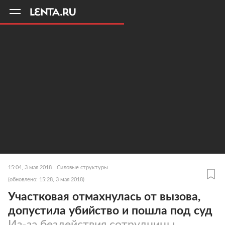
11
A
15:04, 3 мая 2018
Силовые структуры
(обновлено: 15:28, 3 мая 2018)
Участковая отмахнулась от вызова,
допустила убийство и пошла под суд
Из-за бездействия сотрудницы