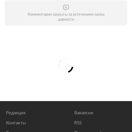
Комментарии закрыты за истечением срока
давности
Редакция
Вакансии
Контакты
RSS