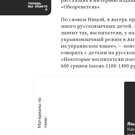
рассказала в интервью изда
«Обозреватель».
По словам Ницой, в лагерь п
много русскоязычных детей. «
значит так, воспитатели, у на
украиноязычный режим в лаг
на украинском языке», — пояс
говорить с детьми на русско
«Некоторые воспитатели поех
600 гривен (около 1100-1400 р
М
а
т
р
и
а
л
ы
п
о
т
е
м
е
е
:
Язы
Как
иск