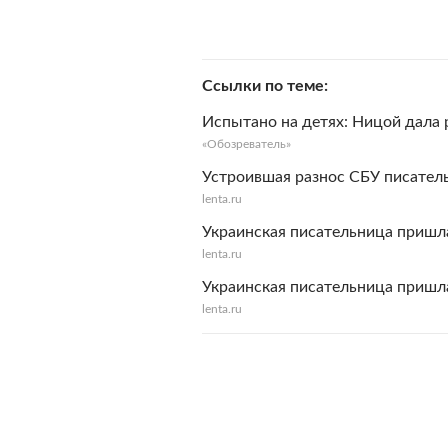
Ссылки по теме
Испытано на детях: Ницой дала 
«Обозреватель»
Устроившая разнос СБУ писатель
lenta.ru
Украинская писательница пришла
lenta.ru
Украинская писательница пришла
lenta.ru