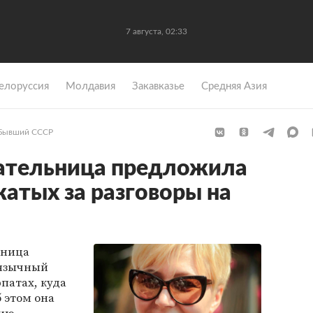
7 августа, 02:33
елоруссия
Молдавия
Закавказье
Средняя Азия
Бывший СССР
сательница предложила
атых за разговоры на
ьница
оязычный
патах, куда
 этом она