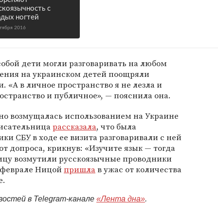
скоязычность с
дых ногтей
нтября 2016
обой дети могли разговаривать на любом
ления на украинском детей поощряли
«А в личное пространство я не лезла и
остранство и публичное», — пояснила она.
но возмущалась использованием на Украине
 писательница
рассказала
, что была
ники
СБУ
в ходе ее визита разговаривали с ней
от допроса, крикнув: «Изучите язык — тогда
ницу возмутили русскоязычные проводники
в феврале Ницой
пришла
в ужас от количества
е.
востей в Telegram-канале
«Лента дна»
.