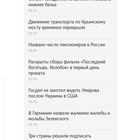
нижнее белье
02:16
Движение транспорта по Крымскому
мосту временно перекрыли
02:15
Названо число пенсионеров в России
02:06
Раскрыты сборы фильма «Последний
богатырь. Колобок» в первый день
проката
02:03
Госдеп не захотел видеть Умерова
послом Украины в США
02:02
В Германии назвали жалкими жалобы и
мольбы Зеленского
01:56
Три страны решили подписать