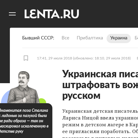
11
A
Бывший СССР
Все
Прибалтика
Украина
Б
17:41, 29 июля 2018
(обновлено: 18:10, 29 июля 2018)
Украинская пи
штрафовать вож
русском
Украинская детская писател
Знаменитая поза Сталина
с ладонью за пазухой была
Лариса Ницой ввела украин
не ради образа — так он
режим в детском лагере в Кар
маскировал искалеченную в
ее пригласили поработать. Об
детстве руку