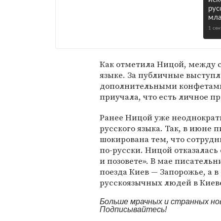
рус
мла
1 се
Как отметила Ницой, между с
языке. За публичные выступ
дополнительными конфетами. 
приучала, что есть личное пр
Ранее Ницой уже неоднократ
русского языка. Так, в июне
шокирована тем, что сотруд
по-русски. Ницой отказалась 
и позовете». В мае писатель
поезда Киев — Запорожье, а 
русскоязычных людей в Киев
Больше мрачных и странных но
Подписывайтесь!