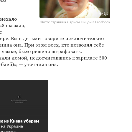
нию
риехало
Фото: страница Ларисы Ницой в Facebook
Я сказала,
с
ере. Вы с детьми говорите исключительно
нила она. При этом всех, кто позволял себе
м языке, было решено штрафовать.
али домой, недосчитавшись к зарплате 500-
ублей)», — уточнила она.
к из Киева уберем
 на Украине
ореняют