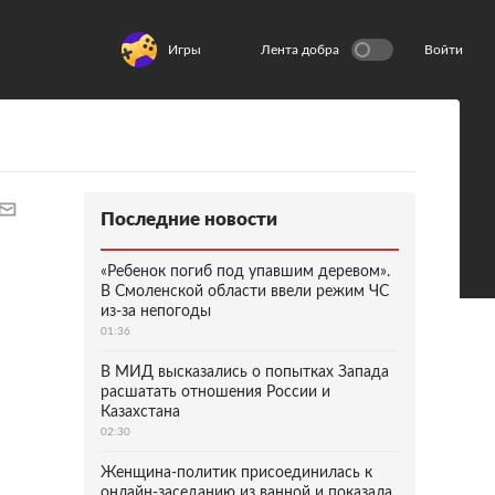
Игры
Лента добра
Войти
Последние новости
«Ребенок погиб под упавшим деревом».
В Смоленской области ввели режим ЧС
из-за непогоды
01:36
В МИД высказались о попытках Запада
расшатать отношения России и
Казахстана
02:30
Женщина-политик присоединилась к
онлайн-заседанию из ванной и показала