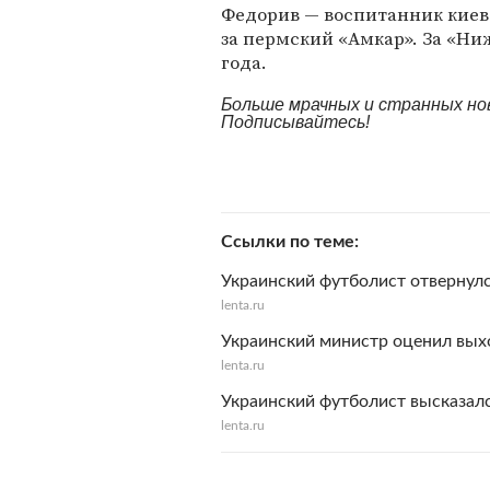
Федорив — воспитанник киевс
за пермский «Амкар». За «Ни
года.
Больше мрачных и странных но
Подписывайтесь!
Ссылки по теме
Украинский футболист отвернулс
lenta.ru
Украинский министр оценил выхо
lenta.ru
Украинский футболист высказалс
lenta.ru