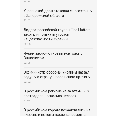
19:59
Украинский дрон атаковал многоэтажку
в Запорожской области
22:22
Лидера российской группы The Hatters
захотели признать угрозой
нацбезопасности Украины
22:18
«Реал» заключил новый контракт с
Винисиусом
22:18
Экс-министр обороны Украины назвал
ведущую страну к поражению причину
22:12
В российском регионе из-за атаки ВСУ
пострадали несколько человек
22:08
В российском городе пожаловались на
плесень и потопы после капремонта