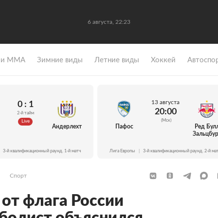
6 августа, 22:23
 и ММА
Зимние виды
Летние виды
Хоккей
Автоспо
13 августа
0 : 1
20:00
2-й тайм
(Мск)
Live
Андерлехт
Пафос
Ред Бул
Зальцбур
3-й квалификационный раунд. 1-й матч
Лига Европы
|
3-й квалификационный раунд. 2-й ма
Спорт
от флага России