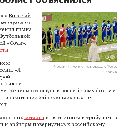
болист объяснился
да»
Виталий
вернулся от
лнения гимна
 Футбольной
ой «Сочи».
сти
.
нием
Игроки «Нижнего Новгорода». Фото:
ссии. «Я
Sport24
грой
к было и
С уважением отношусь к российскому флагу и
й-то политической подоплеки в этом
ст.
 защитник
остался
стоять лицом к трибунам, в
ки и арбитры повернулись к российскому