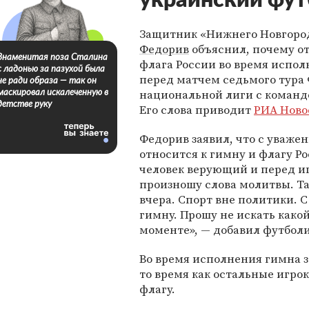
украинский фут
Защитник «Нижнего Новгоро
Федорив
объяснил, почему от
Знаменитая поза Сталина
флага России во время испо
с ладонью за пазухой была
перед матчем седьмого тура
не ради образа — так он
национальной лиги с команд
маскировал искалеченную в
детстве руку
Его слова приводит
РИА Ново
Федорив заявил, что с уваже
относится к гимну и флагу Ро
человек верующий и перед и
произношу слова молитвы. Та
вчера. Спорт вне политики. 
гимну. Прошу не искать како
моменте», — добавил футболи
Во время исполнения гимна
то время как остальные игро
флагу.