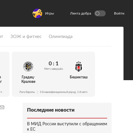
Игры
Лента добра
Войти
рт
ЗОЖ и фитнес
Олимпиада
0 : 1
Матч завершён
л
Градец-
Бешикташ
г
Кралове
тч
Лига Европы
|
3-й квалификационный раунд. 1-й матч
Последние новости
В МИД России выступили с обращением
к ЕС