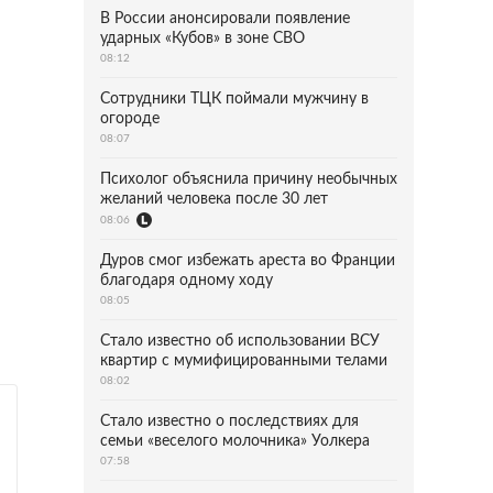
В России анонсировали появление
ударных «Кубов» в зоне СВО
08:12
Сотрудники ТЦК поймали мужчину в
огороде
08:07
Психолог объяснила причину необычных
желаний человека после 30 лет
08:06
Дуров смог избежать ареста во Франции
благодаря одному ходу
08:05
Стало известно об использовании ВСУ
квартир с мумифицированными телами
08:02
Стало известно о последствиях для
семьи «веселого молочника» Уолкера
07:58