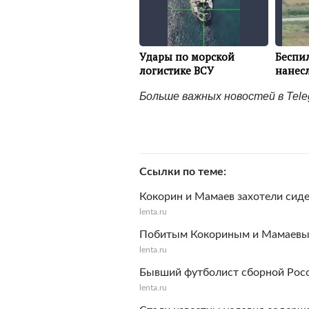
Больше важных новостей в Tel
Ссылки по теме
Кокорин и Мамаев захотели сид
lenta.ru
Побитым Кокориным и Мамаевы
lenta.ru
Бывший футболист сборной Росс
lenta.ru