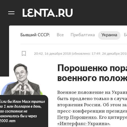
11
A
Бывший СССР
Все
Прибалтика
Украина
Б
20:42, 16 декабря 2018
(обновлено: 17:49, 26 декабря 201
Порошенко пор
военного поло
Военное положение на Украи
быть продлено только в случ
Если бы Илон Маск тратил
вторжения России. Об этом з
по 1 млн долларов в день,
пресс-конференции президе
его состояние не
Петр Порошенко
. Его цитиру
закончилось бы и через
2000 лет
«Интерфакс-Украина»
.