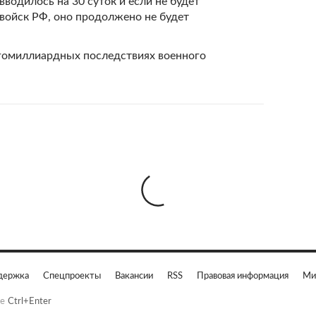
водилось на 30 суток и если не будет
ойск РФ, оно продолжено не будет
гомиллиардных последствиях военного
держка
Спецпроекты
Вакансии
RSS
Правовая информация
Ми
е
Ctrl+Enter