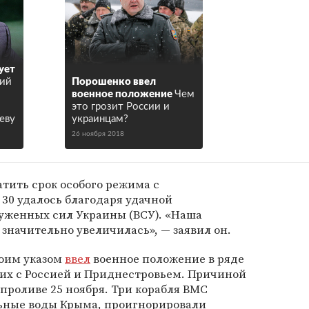
ует
ий
Порошенко ввел
военное положение
Чем
это грозит России и
еву
украинцам?
26 ноября 2018
атить срок особого режима с
 30 удалось благодаря удачной
уженных сил Украины (ВСУ). «Наша
 значительно увеличилась», — заявил он.
воим указом
ввел
военное положение в ряде
их с Россией и Приднестровьем. Причиной
проливе 25 ноября. Три корабля ВМС
ьные воды Крыма, проигнорировали