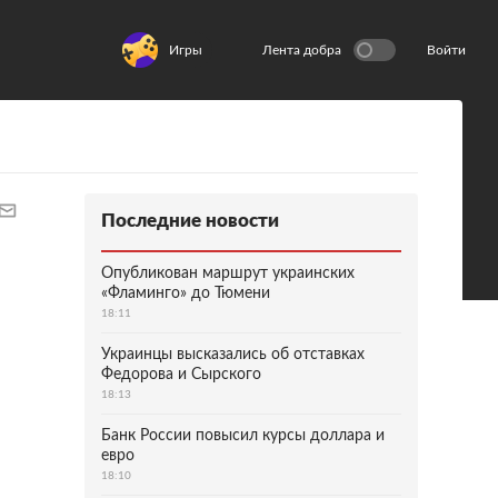
Игры
Лента добра
Войти
Последние новости
Опубликован маршрут украинских
«Фламинго» до Тюмени
18:11
Украинцы высказались об отставках
Федорова и Сырского
18:13
Банк России повысил курсы доллара и
евро
18:10