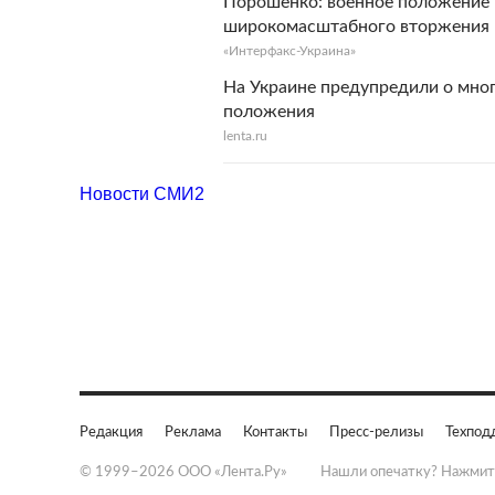
Порошенко: военное положение в
широкомасштабного вторжения в
«Интерфакс-Украина»
На Украине предупредили о мно
положения
lenta.ru
Новости СМИ2
Редакция
Реклама
Контакты
Пресс-релизы
Техпод
© 1999–2026 ООО «Лента.Ру»
Нашли опечатку? Нажмит