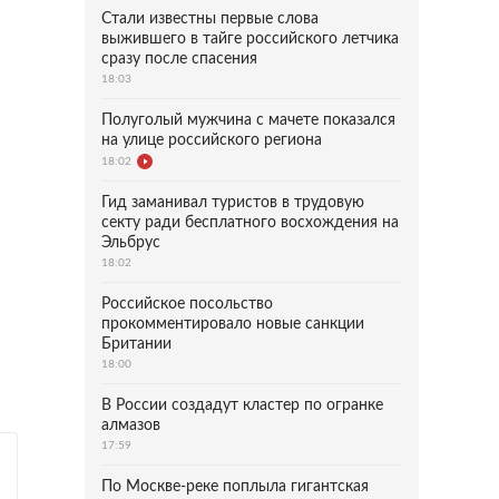
Стали известны первые слова
выжившего в тайге российского летчика
сразу после спасения
18:03
Полуголый мужчина с мачете показался
на улице российского региона
18:02
Гид заманивал туристов в трудовую
секту ради бесплатного восхождения на
Эльбрус
18:02
Российское посольство
прокомментировало новые санкции
Британии
18:00
В России создадут кластер по огранке
алмазов
17:59
По Москве-реке поплыла гигантская