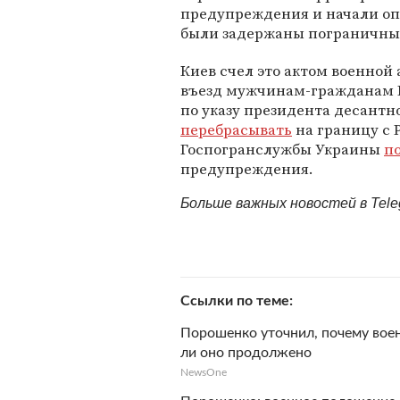
предупреждения и начали опа
были задержаны пограничн
Киев счел это актом военной 
въезд мужчинам-гражданам Рос
по указу президента десант
перебрасывать
на границу с 
Госпогранслужбы Украины
п
предупреждения.
Больше важных новостей в Tel
Ссылки по теме
Порошенко уточнил, почему воен
ли оно продолжено
NewsOne