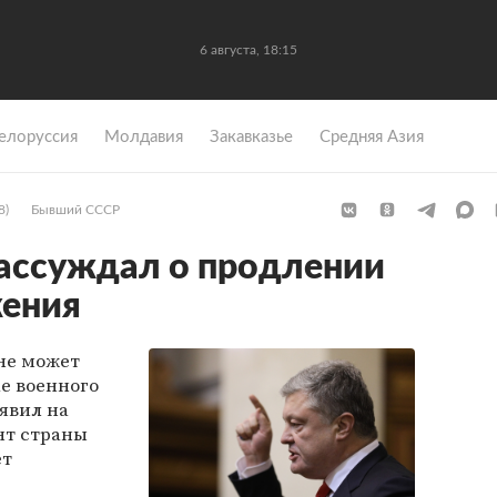
6 августа, 18:15
елоруссия
Молдавия
Закавказье
Средняя Азия
8)
Бывший СССР
ассуждал о продлении
жения
не может
ае военного
аявил на
нт страны
ет