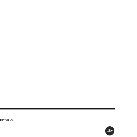
ни-игры
18+