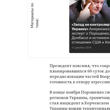
М
а
т
р
и
а
л
ы
п
о
т
е
м
е
е
:
«Запад не контролир
Украину»
Американск
эксперт о Порошенко,
Донбассе и истинном
отношении США к Ки
11 декабря 2018
Президент пояснил, что сокр
планировавшихся 60 суток до
передислокации частей Воор
готовность к отпору агрессии
В конце ноября Порошенко с
регионов Украины, граничащ
стал инцидент в Керченском 
Украины вошли территориал