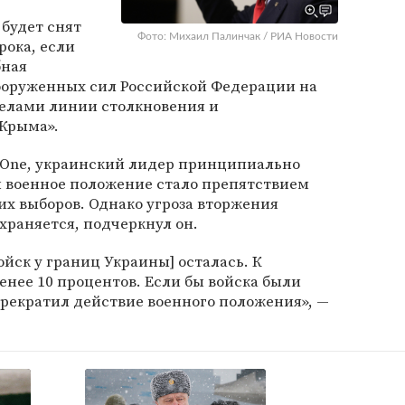
 будет снят
Фото: Михаил Палинчак / РИА Новости
рока, если
бная
Вооруженных сил Российской Федерации на
елами линии столкновения и
Крыма».
sOne, украинский лидер принципиально
ы военное положение стало препятствием
х выборов. Однако угроза вторжения
храняется, подчеркнул он.
ойск у границ Украины] осталась. К
нее 10 процентов. Если бы войска были
рекратил действие военного положения», —