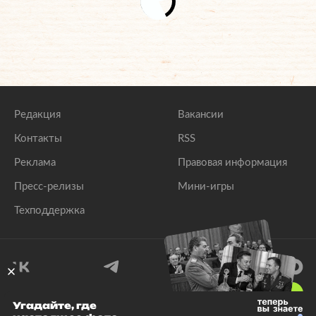
Редакция
Вакансии
Контакты
RSS
Реклама
Правовая информация
Пресс-релизы
Мини-игры
Техподдержка
18
+
Угадайте, где
© 1999–2026 Все права защищены.