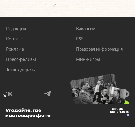
Редакция
Вакансии
Контакты
RSS
Реклама
Правовая информация
Пресс-релизы
Мини-игры
Техподдержка
18
+
Угадайте, где
настоящее фото
© 1999–2026 Все права защищены.
ООО «Лента.Ру»
Лента добра