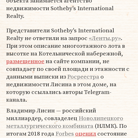
объекта занимается агентство
недвижимости Sotheby's International
Realty.
Представители Sotheby's International
Realty не ответили на запрос
«Ленты.ру»
.
При этом описание многоэтажного лота в
высотке на Котельнической набережной,
размещенное
на сайте компании, не
совпадает по своей площади и этажности с
данными выписки из
Росреестра
о
недвижимости Лисина в этом доме, на
которую ссылались авторы Telegram-
канала.
Владимир Лисин — российский
миллиардер, совладелец
Новолипецкого
металлургического комбината
(НЛМК). По
итогам 2018 года
Forbes
оценил
состояние