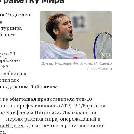
 ракетку мира
л Медведев
а
 турнира
общает
рло 23-
ербского
Даниил Медведев. Фото: Алексей Куденко
 6:2.
/ РИА Новости
пробился в
етится с
ча Душаном Лайовичем.
уже обыгрывал представителя топ-10
стов-профессионалов (ATP). В 1/8 финала
ека Стефаноса Циципаса. Джокович, по
, — первая ракетка мира, опережающий в
ля Надаля
. До встречи с сербом россиянин
га.