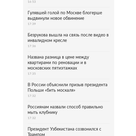
16:53
Гулявшей голой по Москве блогерше
выдвинули новое обвинение
17:39
Безрукова вышла на связь после видео в
инвалидном кресле
17:36
Названа разница в цене между
квартирами по реновации и в
московских пятиэтажках
17:35
В России объяснили призыв президента
Польши «бить москаля»
17:32
Россиянам назвали способ правильно
мыть клубнику
17:32
Президент Узбекистана созвонился с
Трампом