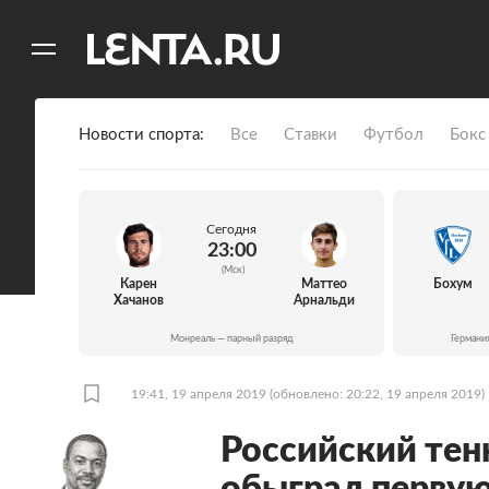
11
A
Новости спорта
Все
Ставки
Футбол
Бокс
Сегодня
23:00
(Мск)
Карен
Маттео
Бохум
Хачанов
Арнальди
Монреаль — парный разряд
Германи
19:41, 19 апреля 2019
(обновлено: 20:22, 19 апреля 2019)
Российский тен