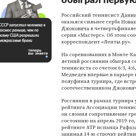
обыграл первую
Российский теннисист
Дании
оказался сильнее серба
Новак
СССР запустил человека в
Джоковича
в четвертьфинале
космос раньше, чем по
серии «Мастерс». Об этом со
всему США разрешили
корреспондент «Ленты.ру».
межрасовые браки
На соревнованиях в Монте-Ка
летний россиянин обыграл с
теннисиста со счетом 6:3, 4:6,
Медведев впервые в карьере 
полуфинал турнира, где встр
соотечественником Джокови
Россиянин в рамках турнира 
рейтинга Ассоциации тенниси
он сломил сопротивление гр
состоянию на апрель 2019-го
рейтинге ATP испанца
Рафаэ
занимал 14-ю строчку рейтин