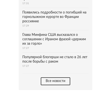
17:31
Появились подробности о погибшей на
горнолыжном курорте во Франции
россиянке
17:29
Глава Минфина США высказался о
соглашении с Ираном фразой «держим
их за горло»
17:27
Популярной блогерши не стало в 26 лет
после борьбы с раком
17:27
Все новости