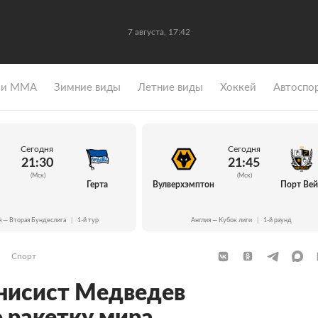
7 августа, 17:42
 и ММА
Зимние виды
Летние виды
Хоккей
Автоспо
Сегодня
Сегодня
21:30
21:45
(Мск)
(Мск)
Герта
Вулверхэмптон
Порт Ве
я — Вторая Бундеслига
|
1-й тур
Англия — Кубок лиги
|
1-й раунд
Спорт
нисист Медведев