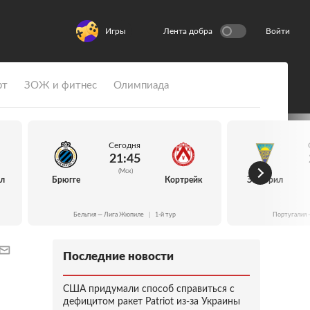
Игры
Лента добра
Войти
рт
ЗОЖ и фитнес
Олимпиада
Сегодня
21:45
(Мск)
йл
Брюгге
Кортрейк
Эшторил
Бельгия — Лига Жюпиле
|
1-й тур
Португалия 
Последние новости
США придумали способ справиться с
дефицитом ракет Patriot из-за Украины