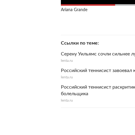
Ariana Grande
Ссылки по теме
Серену Уильямс сочли сильнее л
lenta.ru
Российский теннисист завоевал 
lenta.ru
Российский теннисист раскритик
болельщика
lenta.ru