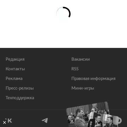
Редакция
Вакансии
Контакты
RSS
Реклама
Правовая информация
Пресс-релизы
Мини-игры
Техподдержка