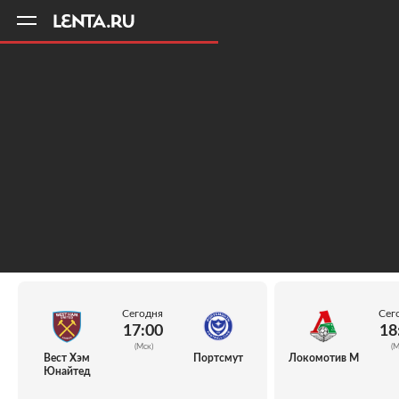
11
A
Сегодня
Сег
17:00
18
(Мск)
(М
Вест Хэм
Портсмут
Локомотив М
Юнайтед