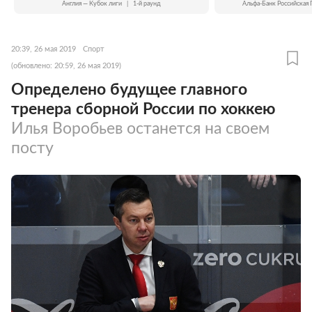
Англия — Кубок лиги
|
1-й раунд
Альфа-Банк Российская 
20:39, 26 мая 2019
Спорт
(обновлено: 20:59, 26 мая 2019)
Определено будущее главного
тренера сборной России по хоккею
Илья Воробьев останется на своем
посту