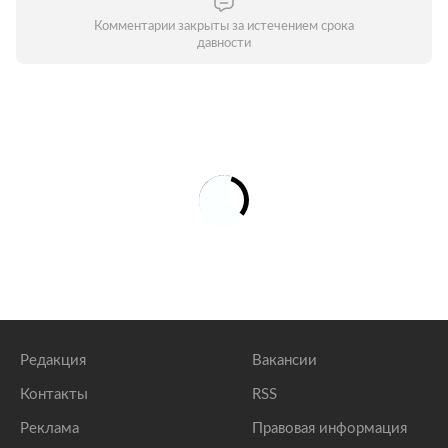
Комментарии закрыты за истечением срока
давности
Редакция
Вакансии
Контакты
RSS
Реклама
Правовая информация