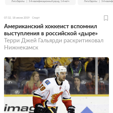
Лига Европы
|
3-й квалификационный раунд. 1-й матч
Лига Европы
|
3-й квалиф
07:32, 18 июня 2019
Спорт
Американский хоккеист вспомнил
выступления в российской «дыре»
Терри Джей Гальярди раскритиковал
Нижнекамск