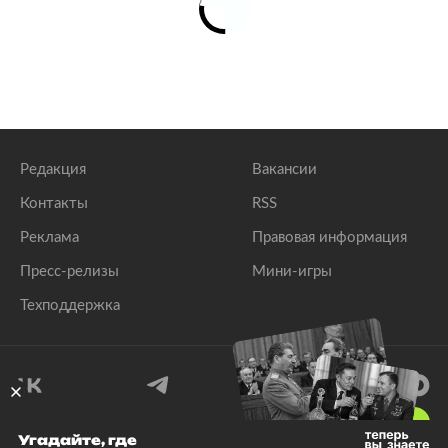
Редакция
Вакансии
Контакты
RSS
Реклама
Правовая информация
Пресс-релизы
Мини-игры
Техподдержка
18
+
Угадайте, где