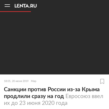
11
A
18:05, 20 июня 2019
Мир
Санкции против России из-за Крыма
продлили сразу на год
Евросоюз ввел
их до 23 июня 2020 года