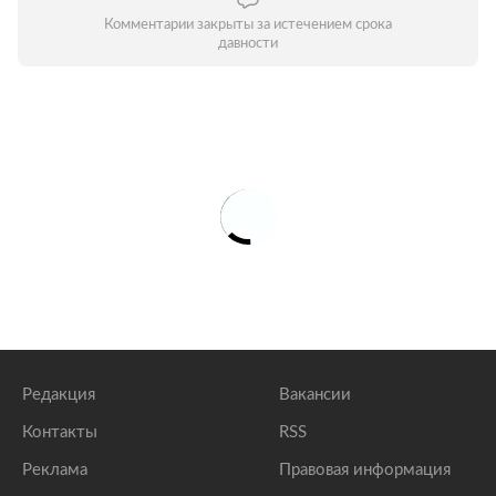
Комментарии закрыты за истечением срока
давности
Редакция
Вакансии
Контакты
RSS
Реклама
Правовая информация