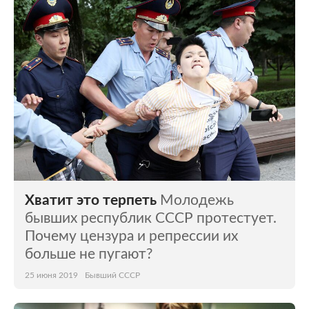
Мир
Бывший СССР
Экономика
Силовые структуры
Наука и техника
Спорт
Культура
Интернет и СМИ
Ценности
Путешествия
Из жизни
Среда обитания
Хватит это терпеть
Молодежь
Забота о себе
Авто
бывших республик СССР протестует.
Почему цензура и репрессии их
больше не пугают?
25 июня 2019
Бывший СССР