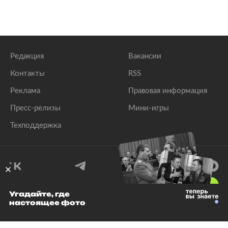
Редакция
Вакансии
Контакты
RSS
Реклама
Правовая информация
Пресс-релизы
Мини-игры
Техподдержка
18
+
Угадайте, где
настоящее фото
© 1999–2026 Все права защищены.
ООО «Лента.Ру»