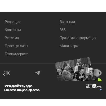
Редакция
Вакансии
Контакты
RSS
Реклама
Правовая информация
Пресс-релизы
Мини-игры
Техподдержка
18
+
Угадайте, где
настоящее фото
© 1999–2026 Все права защищены.
ООО «Лента.Ру»
Лента добра