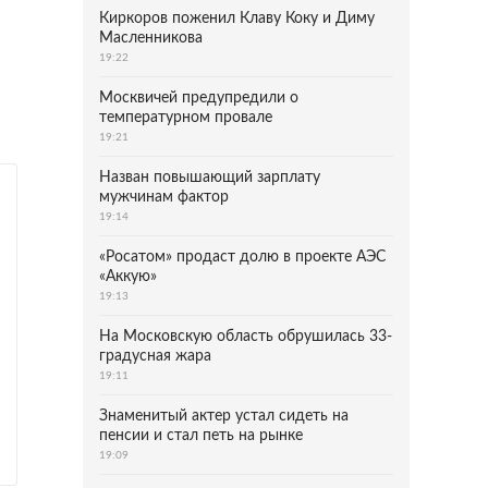
Киркоров поженил Клаву Коку и Диму
Масленникова
19:22
Москвичей предупредили о
температурном провале
19:21
Назван повышающий зарплату
мужчинам фактор
19:14
«Росатом» продаст долю в проекте АЭС
«Аккую»
19:13
На Московскую область обрушилась 33-
градусная жара
19:11
Знаменитый актер устал сидеть на
пенсии и стал петь на рынке
19:09