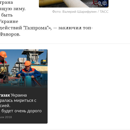
трана
ящую зиму.
Фото: Валерий Шарифулин / ТАСС
 быть
 Украине
 действий
"Газпрома"
», — заключил топ-
Фаворов
.
газах
Украина
ралась мириться с
сией.
 будет очень дорого
юля 2018