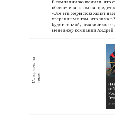
В компании заключили, что с
обеспечена газом на предсто
«Все эти меры позволяют нам
уверенным в том, что зима в
будет теплой, независимо от
менеджер компании
Андрей 
М
а
т
р
и
а
л
ы
п
о
т
е
м
е
е
:
На 
соб
Рос
Это
24 и