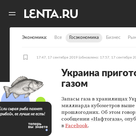
11
A
Экономика
Все
Госэкономика
Бизнес
Рын
17:47, 17 сентября 2019
(обновлено: 17:57, 17 сентября 2
Украина пригот
газом
Запасы газа в хранилищах Ук
миллиарда кубометров выше
Если сырая рыба пахнет
прошлогодних. Об этом говор
«рыбой», ее лучше не есть!
сообщении
«Нафтогаза»
, опу
в
Facebook
.