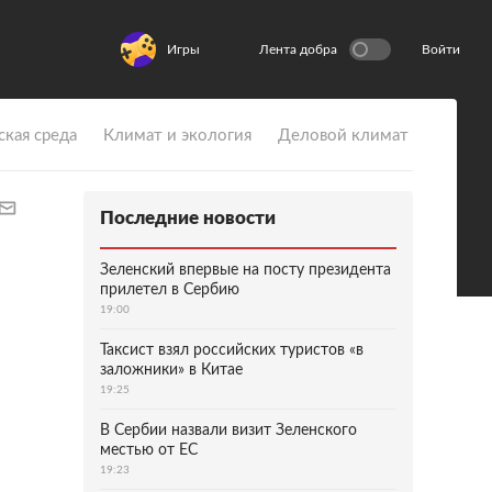
Игры
Лента добра
Войти
ская среда
Климат и экология
Деловой климат
Последние новости
Зеленский впервые на посту президента
прилетел в Сербию
19:00
Таксист взял российских туристов «в
заложники» в Китае
19:25
В Сербии назвали визит Зеленского
местью от ЕС
19:23