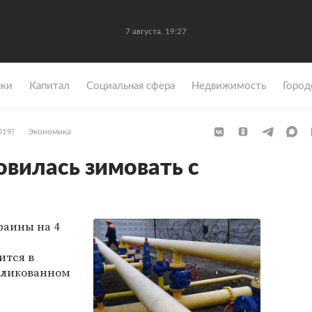
7 августа, 19:27
ки
Капитал
Социальная сфера
Недвижимость
Город
019)
Экономика
овилась зимовать с
раины на 4
ится в
бликованном