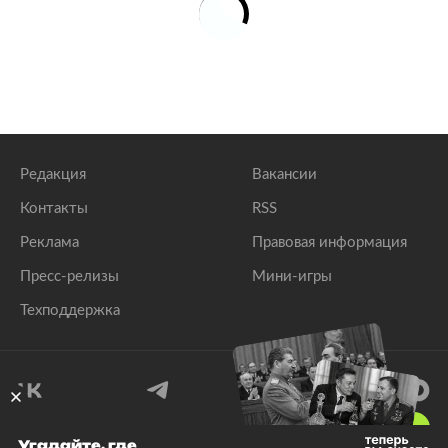
Редакция
Вакансии
Контакты
RSS
Реклама
Правовая информация
Пресс-релизы
Мини-игры
Техподдержка
18
+
Угадайте, где