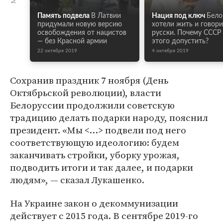
Память подвела
В Латвии
Нация под ключ
Бело
придумали новую версию
хотели жить и говори
освобождения от нацистов
русски. Почему СССР
— без Красной армии
этого допустить?
22 октября 2019
4 октября 2019
Сохранив праздник 7 ноября (День
Октябрьской революции), власти
Белоруссии продолжили советскую
традицию делать подарки народу, пояснил
президент. «Мы <…> подвели под него
соответствующую идеологию: будем
заканчивать стройки, уборку урожая,
подводить итоги и так далее, и подарки
людям», — сказал Лукашенко.
На Украине закон о декоммунизации
действует с 2015 года. В сентябре 2019-го