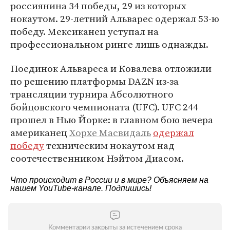
россиянина 34 победы, 29 из которых
нокаутом. 29-летний Альварес одержал 53-ю
победу. Мексиканец уступал на
профессиональном ринге лишь однажды.
Поединок Альвареса и Ковалева отложили
по решению платформы DAZN из-за
трансляции турнира Абсолютного
бойцовского чемпионата (UFC). UFC 244
прошел в Нью Йорке: в главном бою вечера
американец
Хорхе Масвидаль
одержал
победу
техническим нокаутом над
соотечественником Нэйтом Диасом.
Что происходит в России и в мире? Объясняем на
нашем
YouTube-канале
. Подпишись!
Комментарии закрыты за истечением срока