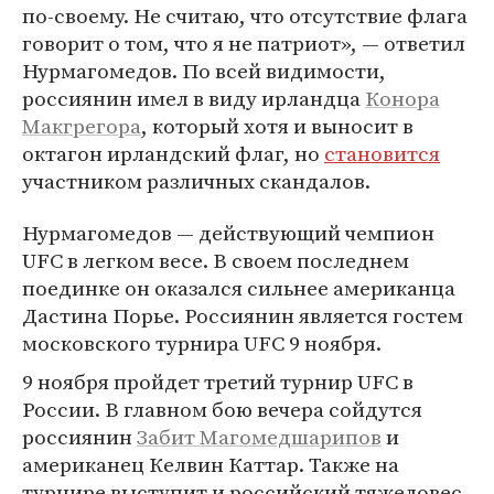
по-своему. Не считаю, что отсутствие флага
говорит о том, что я не патриот», — ответил
Нурмагомедов. По всей видимости,
россиянин имел в виду ирландца
Конора
Макгрегора
, который хотя и выносит в
октагон ирландский флаг, но
становится
участником различных скандалов.
Нурмагомедов — действующий чемпион
UFC в легком весе. В своем последнем
поединке он оказался сильнее американца
Дастина Порье. Россиянин является гостем
московского турнира UFC 9 ноября.
9 ноября пройдет третий турнир UFC в
России. В главном бою вечера сойдутся
россиянин
Забит Магомедшарипов
и
американец Келвин Каттар. Также на
турнире выступит и российский тяжеловес