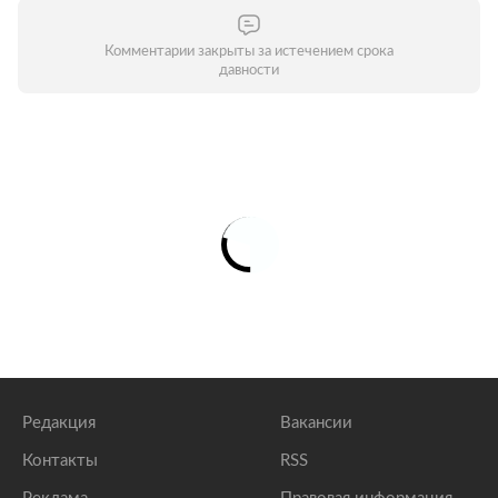
Комментарии закрыты за истечением срока
давности
Редакция
Вакансии
Контакты
RSS