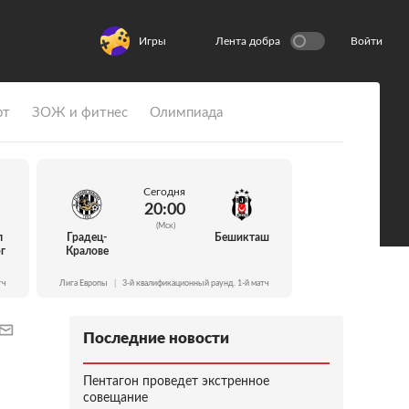
Игры
Лента добра
Войти
рт
ЗОЖ и фитнес
Олимпиада
Сегодня
20:00
(Мск)
л
Градец-
Бешикташ
г
Кралове
тч
Лига Европы
|
3-й квалификационный раунд. 1-й матч
Последние новости
Пентагон проведет экстренное
совещание