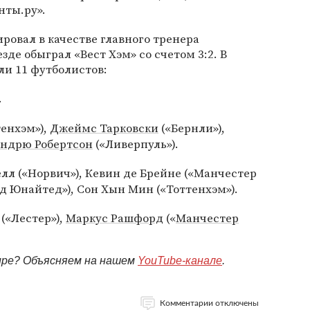
нты.ру».
ровал в качестве главного тренера
зде обыграл «Вест Хэм» со счетом 3:2. В
ли 11 футболистов:
.
енхэм»),
Джеймс Тарковски
(«Бернли»),
ндрю Робертсон
(«Ливерпуль»).
елл («Норвич»), Кевин де Брейне («Манчестер
Юнайтед»), Сон Хын Мин («Тоттенхэм»).
(«Лестер»),
Маркус Рашфорд
(«
Манчестер
мире? Объясняем на нашем
YouTube-канале
.
Комментарии отключены