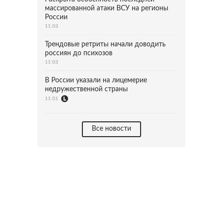
массированной атаки ВСУ на регионы
России
11:03
Трендовые ретриты начали доводить
россиян до психозов
11:03
В России указали на лицемерие
недружественной страны
11:01
Все новости