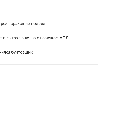
трех поражений подряд
ут и сыграл вничью с новичком АПЛ
жился бунтовщик