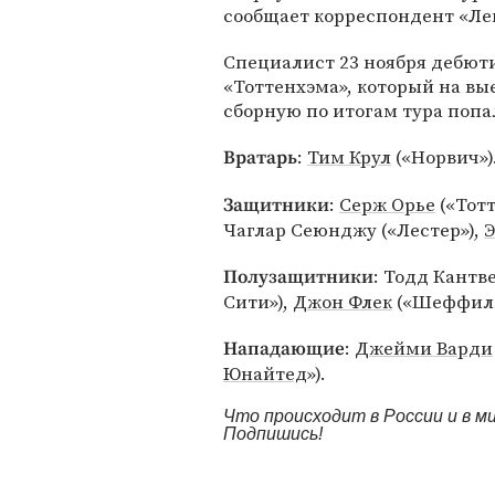
сообщает корреспондент «Ле
Специалист 23 ноября дебюти
«Тоттенхэма», который на вые
сборную по итогам тура попа
:
Тим Крул
(«Норвич»)
Вратарь
:
Серж Орье
(«Тотт
Защитники
Чаглар Сеюнджу («Лестер»),
Э
: Тодд Кантв
Полузащитники
Сити»),
Джон Флек
(«Шеффилд 
:
Джейми Варди
Нападающие
Юнайтед
»).
Что происходит в России и в 
Подпишись!