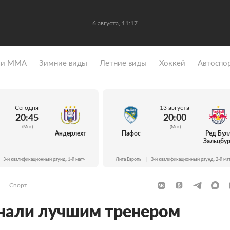
6 августа, 11:17
 и ММА
Зимние виды
Летние виды
Хоккей
Автоспо
Сегодня
13 августа
20:45
20:00
(Мск)
(Мск)
Андерлехт
Пафос
Ред Бул
Зальцбур
3-й квалификационный раунд. 1-й матч
Лига Европы
|
3-й квалификационный раунд. 2-й ма
Спорт
нали лучшим тренером