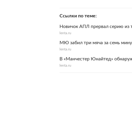
Ссылки по теме
Новичок АПЛ прервал серию из 
lenta.ru
МЮ забил три мяча за семь мин
lenta.ru
В «Манчестер Юнайтед» обнару
lenta.ru