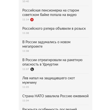
10:40
Российская пенсионерка на старом
советском байке попала на видео
11:14
Российского рэпера объявили в розыск
11:08
В России задумались о новом
мегапроекте
11:08
В России отреагировали на ракетную
опасность в Удмуртии
11:07
Лев напал на защищавшего скот
мужчину
11:05
Страна НАТО завалила Россию ежевикой
11:04
Раскрыта особенность последней