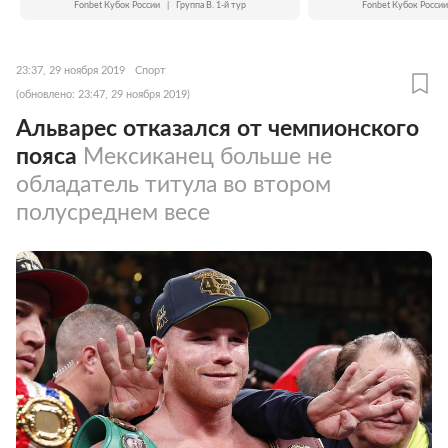
Fonbet Кубок России
|
Группа B. 1-й тур
Fonbet Кубок России
23:37, 29 ноября 2019
Спорт
(обновлено: 23:47, 29 ноября 2019)
Альварес отказался от чемпионского
пояса
Мексиканец больше не
обладатель титула во втором
полусреднем весе