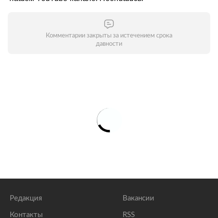
Комментарии закрыты за истечением срока
давности
Редакция
Вакансии
Контакты
RSS