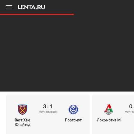
11
A
3 : 1
0 
Матч завершён
Матч з
Вест Хэм
Портсмут
Локомотив М
Юнайтед