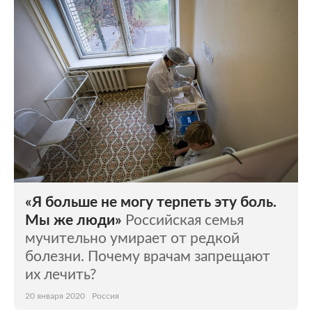
Мир
Бывший СССР
Экономика
Силовые структуры
Наука и техника
Спорт
Культура
Интернет и СМИ
Ценности
Путешествия
Из жизни
Среда обитания
«Я больше не могу терпеть эту боль.
Забота о себе
Авто
Мы же люди»
Российская семья
мучительно умирает от редкой
болезни. Почему врачам запрещают
их лечить?
20 января 2020
Россия