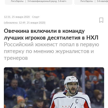
Лига Европы
|
3-й квалификационный раунд. 1-й матч
Лига Европы
|
3-й квалиф
12:31, 25 января 2020
Спорт
(обновлено: 12:49, 25 января 2020)
Овечкина включили в команду
лучших игроков десятилетия в НХЛ
Российский хоккеист попал в первую
пятерку по мнению журналистов и
тренеров