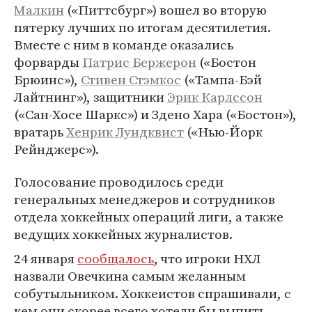
Малкин
(«Питтсбург») вошел во вторую
пятерку лучших по итогам десятилетия.
Вместе с ним в команде оказались
форварды
Патрис Бержерон
(«Бостон
Брюинс»),
Стивен Стэмкос
(«Тампа-Бэй
Лайтнинг»), защитники
Эрик Карлссон
(«Сан-Хосе Шаркс») и Здено Хара («Бостон»),
вратарь
Хенрик Лундквист
(«Нью-Йорк
Рейнджерс»).
Голосование проводилось среди
генеральных менеджеров и сотрудников
отдела хоккейных операций лиги, а также
ведущих хоккейных журналистов.
24 января
сообщалось
, что игроки НХЛ
назвали Овечкина самым желанным
собутыльником. Хоккеистов спрашивали, с
кем они скорее всего хотели бы выпить