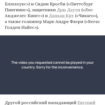
Блэкхоукс») и Сидни Кросби («Питтсбург
Пингвинс»), защитники
Дрю Даути
(«Лос-
Анджелес Кингс») и
Данкан Кит
(«Чикаго»),
а также голкипер Марк-Андре Флери («Вегас
Голден Найтс»).
Другой российский нападающий
Евгений