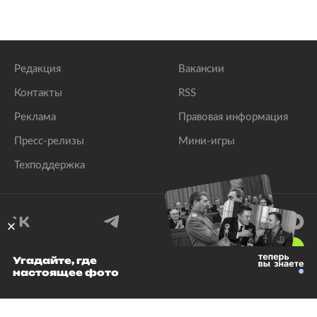
Редакция
Вакансии
Контакты
RSS
Реклама
Правовая информация
Пресс-релизы
Мини-игры
Техподдержка
18
+
Угадайте, где
настоящее фото
© 1999–2026 Все права защищены.
ООО «Лента.Ру»
Лента добра