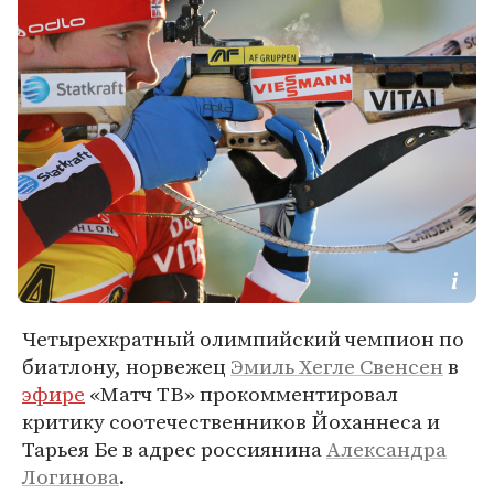
Четырехкратный олимпийский чемпион по
биатлону, норвежец
Эмиль Хегле Свенсен
в
эфире
«Матч ТВ» прокомментировал
критику соотечественников Йоханнеса и
Тарьея Бе в адрес россиянина
Александра
Логинова
.