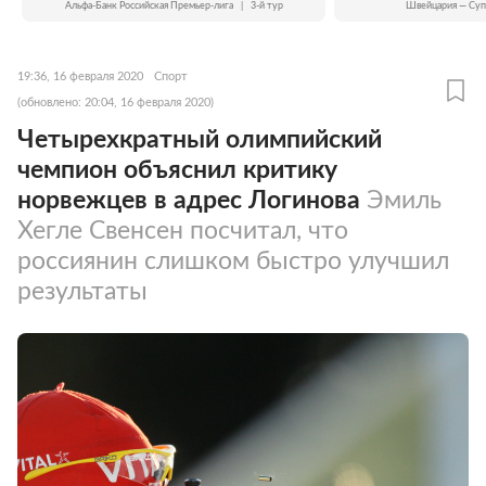
Альфа-Банк Российская Премьер-лига
|
3-й тур
Швейцария — Суп
19:36, 16 февраля 2020
Спорт
(обновлено: 20:04, 16 февраля 2020)
Четырехкратный олимпийский
чемпион объяснил критику
норвежцев в адрес Логинова
Эмиль
Хегле Свенсен посчитал, что
россиянин слишком быстро улучшил
результаты