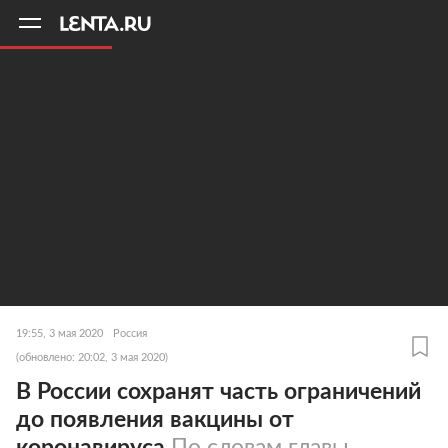
11
A
19:55, 3 мая 2020
Россия
(обновлено: 20:02, 3 мая 2020)
В России сохранят часть ограничений
до появления вакцины от
коронавируса
По словам главы