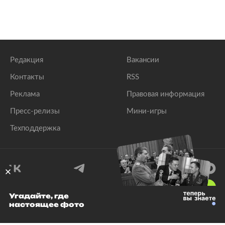
Редакция
Вакансии
Контакты
RSS
Реклама
Правовая информация
Пресс-релизы
Мини-игры
Техподдержка
18
+
Угадайте, где
настоящее фото
© 1999–2026 Все права защищены.
ООО «Лента.Ру»