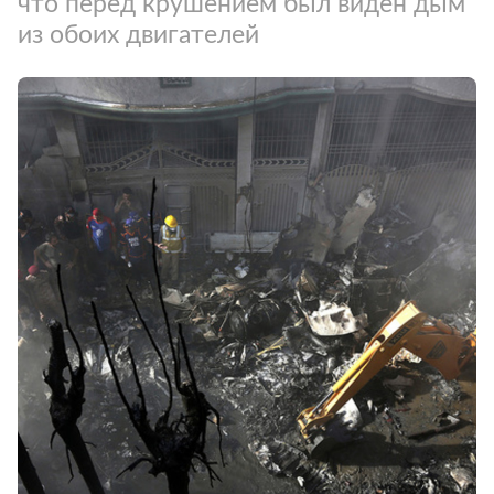
что перед крушением был виден дым
из обоих двигателей