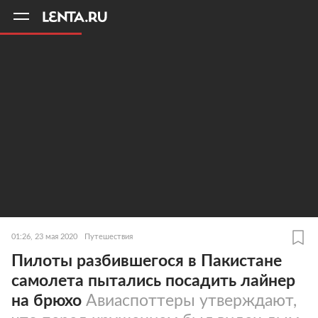
11
A
01:26, 23 мая 2020
Путешествия
Пилоты разбившегося в Пакистане
самолета пытались посадить лайнер
на брюхо
Авиаспоттеры утверждают,