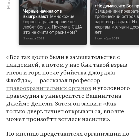
«Не думаю, что Бог п
Черные начинают и
Священники преврат
выигрывают
Темнокожие
тропический остров в
борцы за равноправие не
царство разврата. Их
любят белых. Почему в США
жертвы молчали дес
это не считают расизмом?
лет
5 января 2021
9 сентября 2019
«Все так долго были в замешательстве с
пандемией, а потом у нас был такой взрыв
гнева и горя после убийства Джорджа
Флойда», — рассказал профессор
правоохранительных органов
и уголовного
правосудия в университете Вашингтона
Джеймс Денсли. Затем он заявил: «Как
только дверь начнет открываться, вполне
может произойти всплеск насилия».
По мнению представителя организации по