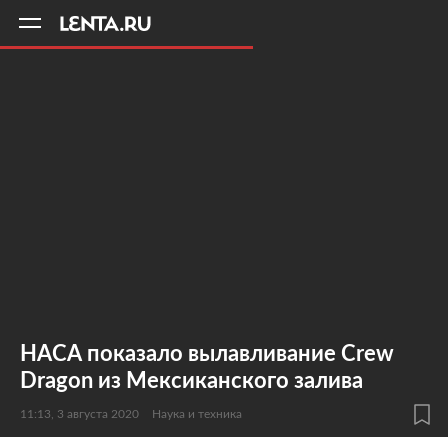
11
A
НАСА показало вылавливание Crew
Dragon из Мексиканского залива
11:13, 3 августа 2020
Наука и техника