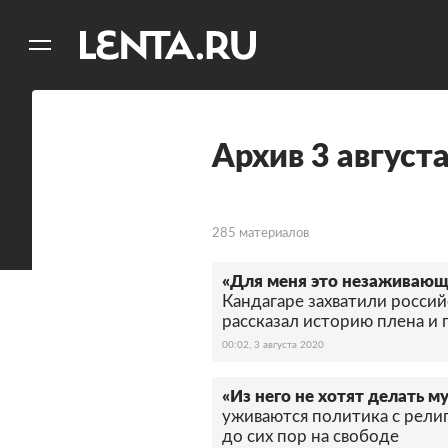
11
A
Архив 3 август
285 материалов
«Для меня это незаживающ
Кандагаре захватили росси
рассказал историю плена и 
00:02, 3 августа 2020
«Из него не хотят делать м
уживаются политика с рели
до сих пор на свободе