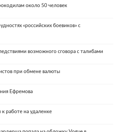
рокодилам около 50 человек
рудностях «российских боевиков» с
едствиями возможного сговора с талибами
ристов при обмене валюты
ания Ефремова
 к работе на удаленке
ардерша попала на обложку Vogue в