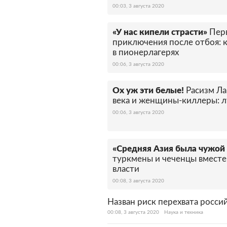
00:03, 3 августа 2020
«У нас кипели страсти»
Перв
приключения после отбоя: к
в пионерлагерях
00:06, 3 августа 2020
Ох уж эти белые!
Расизм Л
века и женщины-киллеры: л
00:06, 3 августа 2020
«Средняя Азия была чужой
туркмены и чеченцы вместе
власти
00:08, 3 августа 2020
Назван риск перехвата росси
00:08, 3 августа 2020
Наука и техника