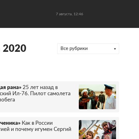
7 августа, 12:46
а 2020
Все рубрики
ая рана»
25 лет назад в
йский Ил-76. Пилот самолета
побега
ученика»
Как в России
гией и почему игумен Сергий