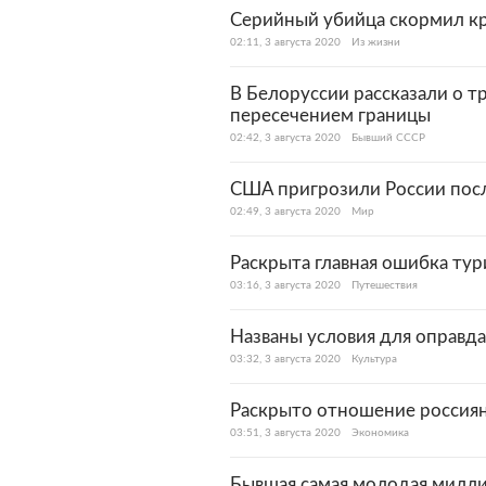
Серийный убийца скормил к
02:11, 3 августа 2020
Из жизни
В Белоруссии рассказали о т
пересечением границы
02:42, 3 августа 2020
Бывший СССР
США пригрозили России посл
02:49, 3 августа 2020
Мир
Раскрыта главная ошибка ту
03:16, 3 августа 2020
Путешествия
Названы условия для оправд
03:32, 3 августа 2020
Культура
Раскрыто отношение россиян
03:51, 3 августа 2020
Экономика
Бывшая самая молодая милли